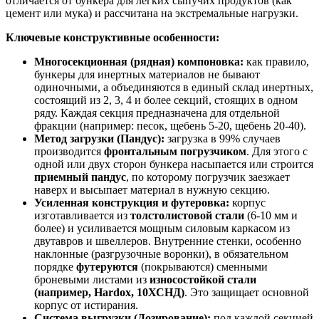
отличается от бункера для легких сыпучих продуктов (как
цемент или мука) и рассчитана на экстремальные нагрузки.
Ключевые конструктивные особенности:
Многосекционная (рядная) компоновка:
как правило,
бункеры для инертных материалов не бывают
одиночными, а объединяются в единый склад инертных,
состоящий из 2, 3, 4 и более секций, стоящих в одном
ряду. Каждая секция предназначена для отдельной
фракции (например: песок, щебень 5-20, щебень 20-40).
Метод загрузки (Пандус):
загрузка в 99% случаев
производится
фронтальным погрузчиком
. Для этого с
одной или двух сторон бункера насыпается или строится
приемный пандус
, по которому погрузчик заезжает
наверх и высыпает материал в нужную секцию.
Усиленная конструкция и футеровка:
корпус
изготавливается из
толстолистовой стали
(6-10 мм и
более) и усиливается мощным силовым каркасом из
двутавров и швеллеров. Внутренние стенки, особенно
наклонные (разгрузочные воронки), в обязательном
порядке
футеруются
(покрываются) сменными
броневыми листами из
износостойкой стали
(например, Hardox, 10ХСНД)
. Это защищает основной
корпус от истирания.
Система выгрузки (Дозирование):
под каждой секцией