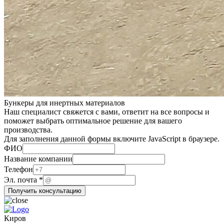
Бункеры для инертных материалов
Наш специалист свяжется с вами, ответит на все вопросы и
поможет выбрать оптимальное решение для вашего
производства.
Для заполнения данной формы включите JavaScript в браузере.
компании
ФИО
ФИО
Название компании
Телефон
Телефон
Эл. почта
*
Получить консультацию
Киров