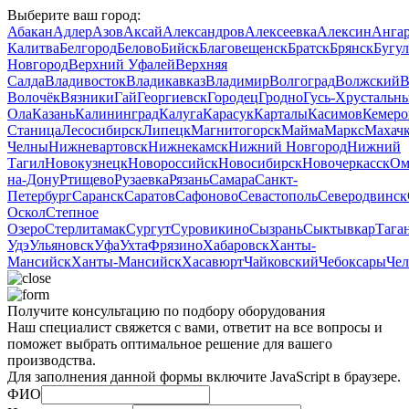
Выберите ваш город:
Абакан
Адлер
Азов
Аксай
Александров
Алексеевка
Алексин
Анга
Калитва
Белгород
Белово
Бийск
Благовещенск
Братск
Брянск
Бугу
Новгород
Верхний Уфалей
Верхняя
Салда
Владивосток
Владикавказ
Владимир
Волгоград
Волжский
В
Волочёк
Вязники
Гай
Георгиевск
Городец
Гродно
Гусь‑Хрустальн
Ола
Казань
Калининград
Калуга
Карасук
Карталы
Касимов
Кемеро
Станица
Лесосибирск
Липецк
Магнитогорск
Майма
Маркс
Махачк
Челны
Нижневартовск
Нижнекамск
Нижний Новгород
Нижний
Тагил
Новокузнецк
Новороссийск
Новосибирск
Новочеркасск
Ом
на-Дону
Ртищево
Рузаевка
Рязань
Самара
Санкт-
Петербург
Саранск
Саратов
Сафоново
Севастополь
Северодвинск
Оскол
Степное
Озеро
Стерлитамак
Сургут
Суровикино
Сызрань
Сыктывкар
Тага
Удэ
Ульяновск
Уфа
Ухта
Фрязино
Хабаровск
Ханты-
Мансийск
Ханты‑Мансийск
Хасавюрт
Чайковский
Чебоксары
Чел
Получите консультацию по подбору оборудования
Наш специалист свяжется с вами, ответит на все вопросы и
поможет выбрать оптимальное решение для вашего
производства.
Для заполнения данной формы включите JavaScript в браузере.
ФИО