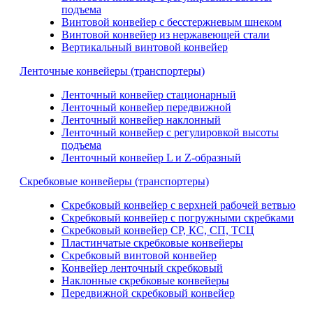
подъема
Винтовой конвейер с бесстержневым шнеком
Винтовой конвейер из нержавеющей стали
Вертикальный винтовой конвейер
Ленточные конвейеры (транспортеры)
Ленточный конвейер стационарный
Ленточный конвейер передвижной
Ленточный конвейер наклонный
Ленточный конвейер с регулировкой высоты
подъема
Ленточный конвейер L и Z-образный
Скребковые конвейеры (транспортеры)
Скребковый конвейер с верхней рабочей ветвью
Скребковый конвейер с погружными скребками
Скребковый конвейер СР, КС, СП, ТСЦ
Пластинчатые скребковые конвейеры
Скребковый винтовой конвейер
Конвейер ленточный скребковый
Наклонные скребковые конвейеры
Передвижной скребковый конвейер