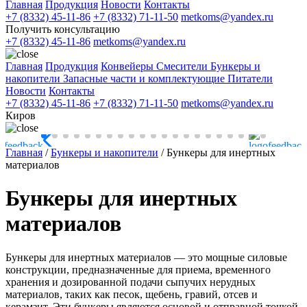
Главная
Продукция
Новости
Контакты
+7 (8332) 45-11-86
+7 (8332) 71-11-50
metkoms@yandex.ru
Получить консультацию
+7 (8332) 45-11-86
metkoms@yandex.ru
Главная
Продукция
Конвейеры
Смесители
Бункеры и
накопители
Запасные части и комплектующие
Питатели
Новости
Контакты
+7 (8332) 45-11-86
+7 (8332) 71-11-50
metkoms@yandex.ru
Киров
Главная
/
Бункеры и накопители
/
Бункеры для инертных
материалов
Бункеры для инертных
материалов
Бункеры для инертных материалов — это мощные силовые
конструкции, предназначенные для приема, временного
хранения и дозированной подачи сыпучих нерудных
материалов, таких как песок, щебень, гравий, отсев и
керамзит. Эти бункеры являются основой и отправной точкой