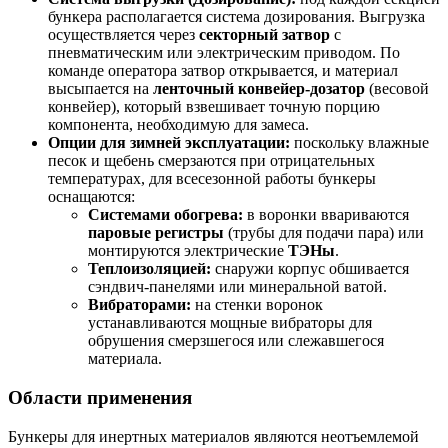
бункера располагается система дозирования. Выгрузка
осуществляется через
секторный затвор
с
пневматическим или электрическим приводом. По
команде оператора затвор открывается, и материал
высыпается на
ленточный конвейер-дозатор
(весовой
конвейер), который взвешивает точную порцию
компонента, необходимую для замеса.
Опции для зимней эксплуатации:
поскольку влажные
песок и щебень смерзаются при отрицательных
температурах, для всесезонной работы бункеры
оснащаются:
Системами обогрева:
в воронки ввариваются
паровые регистры
(трубы для подачи пара) или
монтируются электрические
ТЭНы
.
Теплоизоляцией:
снаружи корпус обшивается
сэндвич-панелями или минеральной ватой.
Вибраторами:
на стенки воронок
устанавливаются мощные вибраторы для
обрушения смерзшегося или слежавшегося
материала.
Области применения
Бункеры для инертных материалов являются неотъемлемой