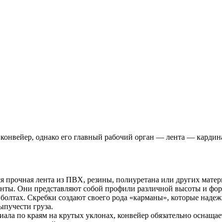
 конвейер, однако его главный рабочий орган — лента — карди
ся прочная лента из ПВХ, резины, полиуретана или других матер
енты. Они представляют собой профили различной высоты и форм
 болтах. Скребки создают своего рода «карманы», которые над
ыпучести груза.
ала по краям на крутых уклонах, конвейер обязательно оснаща