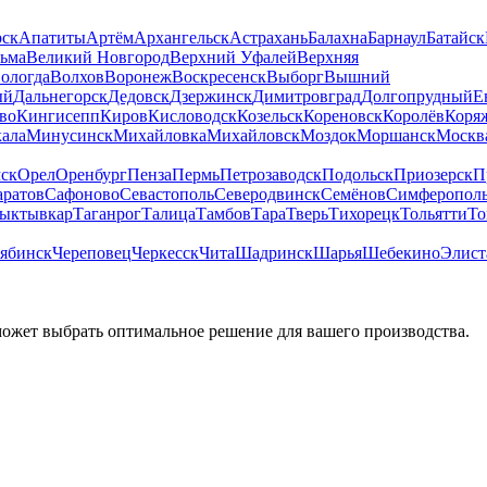
рск
Апатиты
Артём
Архангельск
Астрахань
Балахна
Барнаул
Батайск
льма
Великий Новгород
Верхний Уфалей
Верхняя
ологда
Волхов
Воронеж
Воскресенск
Выборг
Вышний
ый
Дальнегорск
Дедовск
Дзержинск
Димитровград
Долгопрудный
Е
во
Кингисепп
Киров
Кисловодск
Козельск
Кореновск
Королёв
Коря
ала
Минусинск
Михайловка
Михайловск
Моздок
Моршанск
Москв
ск
Орел
Оренбург
Пенза
Пермь
Петрозаводск
Подольск
Приозерск
П
аратов
Сафоново
Севастополь
Северодвинск
Семёнов
Симферопол
ыктывкар
Таганрог
Талица
Тамбов
Тара
Тверь
Тихорецк
Тольятти
То
ябинск
Череповец
Черкесск
Чита
Шадринск
Шарья
Шебекино
Элист
может выбрать оптимальное решение для вашего производства.