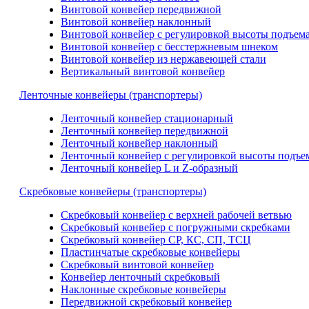
Винтовой конвейер передвижной
Винтовой конвейер наклонный
Винтовой конвейер с регулировкой высоты подъем
Винтовой конвейер с бесстержневым шнеком
Винтовой конвейер из нержавеющей стали
Вертикальный винтовой конвейер
Ленточные конвейеры (транспортеры)
Ленточный конвейер стационарный
Ленточный конвейер передвижной
Ленточный конвейер наклонный
Ленточный конвейер с регулировкой высоты подъе
Ленточный конвейер L и Z-образный
Скребковые конвейеры (транспортеры)
Скребковый конвейер с верхней рабочей ветвью
Скребковый конвейер с погружными скребками
Скребковый конвейер СР, КС, СП, ТСЦ
Пластинчатые скребковые конвейеры
Скребковый винтовой конвейер
Конвейер ленточный скребковый
Наклонные скребковые конвейеры
Передвижной скребковый конвейер