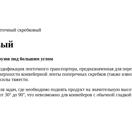
нточный скребковый
вый
узов под большим углом
дификация ленточного транспортера, предназначенная для пер
верхности конвейерной ленты поперечных скребков (также извес
 силы тяжести.
 задач, где необходимо поднять продукт на значительную высот
от 30° до 90°, что невозможно для конвейеров с обычной гладко