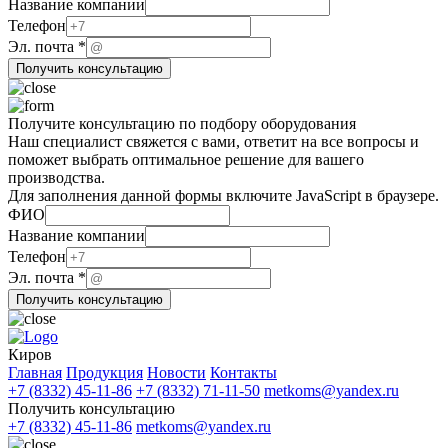
Название компании
Эл.
Телефон
Телефон
Эл. почта
*
ФИО
Получить консультацию
Получите консультацию по подбору оборудования
Наш специалист свяжется с вами, ответит на все вопросы и
поможет выбрать оптимальное решение для вашего
производства.
Для заполнения данной формы включите JavaScript в браузере.
ФИО
Эл.
Название компании
Название
Телефон
почта
Эл. почта
*
Получить консультацию
Киров
Главная
Продукция
Новости
Контакты
+7 (8332) 45-11-86
+7 (8332) 71-11-50
metkoms@yandex.ru
Получить консультацию
+7 (8332) 45-11-86
metkoms@yandex.ru