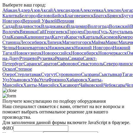
Выберите ваш город:
Абакан
Адлер
Азов
Аксай
Александров
Алексеевка
Алексин
Анга
Калитва
Белгород
Белово
Бийск
Благовещенск
Братск
Брянск
Бугу
Новгород
Верхний Уфалей
Верхняя
Салда
Владивосток
Владикавказ
Владимир
Волгоград
Волжский
В
Волочёк
Вязники
Гай
Георгиевск
Городец
Гродно
Гусь‑Хрустальн
Ола
Казань
Калининград
Калуга
Карасук
Карталы
Касимов
Кемеро
Станица
Лесосибирск
Липецк
Магнитогорск
Майма
Маркс
Махачк
Челны
Нижневартовск
Нижнекамск
Нижний Новгород
Нижний
Тагил
Новокузнецк
Новороссийск
Новосибирск
Новочеркасск
Ом
на-Дону
Ртищево
Рузаевка
Рязань
Самара
Санкт-
Петербург
Саранск
Саратов
Сафоново
Севастополь
Северодвинск
Оскол
Степное
Озеро
Стерлитамак
Сургут
Суровикино
Сызрань
Сыктывкар
Тага
Удэ
Ульяновск
Уфа
Ухта
Фрязино
Хабаровск
Ханты-
Мансийск
Ханты‑Мансийск
Хасавюрт
Чайковский
Чебоксары
Чел
Получите консультацию по подбору оборудования
Наш специалист свяжется с вами, ответит на все вопросы и
поможет выбрать оптимальное решение для вашего
производства.
Для заполнения данной формы включите JavaScript в браузере.
ФИО