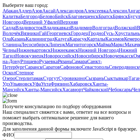
Выберите ваш город:
Абакан
Адлер
Азов
Аксай
Александров
Алексеевка
Алексин
Анга
Калитва
Белгород
Белово
Бийск
Благовещенск
Братск
Брянск
Бугу
Новгород
Верхний Уфалей
Верхняя
Салда
Владивосток
Владикавказ
Владимир
Волгоград
Волжский
В
Волочёк
Вязники
Гай
Георгиевск
Городец
Гродно
Гусь‑Хрустальн
Ола
Казань
Калининград
Калуга
Карасук
Карталы
Касимов
Кемеро
Станица
Лесосибирск
Липецк
Магнитогорск
Майма
Маркс
Махачк
Челны
Нижневартовск
Нижнекамск
Нижний Новгород
Нижний
Тагил
Новокузнецк
Новороссийск
Новосибирск
Новочеркасск
Ом
на-Дону
Ртищево
Рузаевка
Рязань
Самара
Санкт-
Петербург
Саранск
Саратов
Сафоново
Севастополь
Северодвинск
Оскол
Степное
Озеро
Стерлитамак
Сургут
Суровикино
Сызрань
Сыктывкар
Тага
Удэ
Ульяновск
Уфа
Ухта
Фрязино
Хабаровск
Ханты-
Мансийск
Ханты‑Мансийск
Хасавюрт
Чайковский
Чебоксары
Чел
Получите консультацию по подбору оборудования
Наш специалист свяжется с вами, ответит на все вопросы и
поможет выбрать оптимальное решение для вашего
производства.
Для заполнения данной формы включите JavaScript в браузере.
ФИО