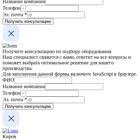
почта
Название компании
ФИО
Телефон
Эл.
Эл. почта
*
Получить консультацию
Получите консультацию по подбору оборудования
Наш специалист свяжется с вами, ответит на все вопросы и
поможет выбрать оптимальное решение для вашего
производства.
Для заполнения данной формы включите JavaScript в браузере.
ФИО
Название компании
ФИО
Телефон
почта
Эл. почта
*
компании
Получить консультацию
Киров