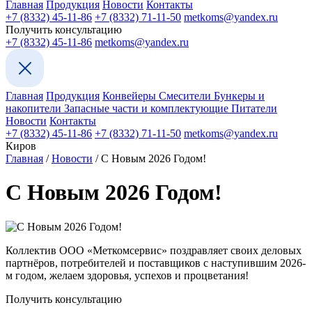
Главная
Продукция
Новости
Контакты
+7 (8332) 45-11-86
+7 (8332) 71-11-50
metkoms@yandex.ru
Получить консультацию
+7 (8332) 45-11-86
metkoms@yandex.ru
Главная
Продукция
Конвейеры
Смесители
Бункеры и
накопители
Запасные части и комплектующие
Питатели
Новости
Контакты
+7 (8332) 45-11-86
+7 (8332) 71-11-50
metkoms@yandex.ru
Киров
Главная
/
Новости
/
С Новым 2026 Годом!
С Новым 2026 Годом!
Коллектив ООО «Меткомсервис» поздравляет своих деловых
партнёров, потребителей и поставщиков с наступившим 2026-
м годом, желаем здоровья, успехов и процветания!
Получить консультацию