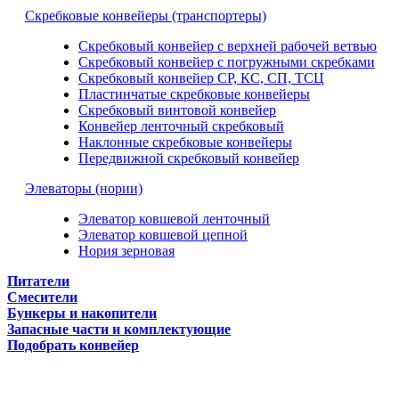
Скребковые конвейеры (транспортеры)
Скребковый конвейер с верхней рабочей ветвью
Скребковый конвейер с погружными скребками
Скребковый конвейер СР, КС, СП, ТСЦ
Пластинчатые скребковые конвейеры
Скребковый винтовой конвейер
Конвейер ленточный скребковый
Наклонные скребковые конвейеры
Передвижной скребковый конвейер
Элеваторы (нории)
Элеватор ковшевой ленточный
Элеватор ковшевой цепной
Нория зерновая
Питатели
Смесители
Бункеры и накопители
Запасные части и комплектующие
Подобрать конвейер