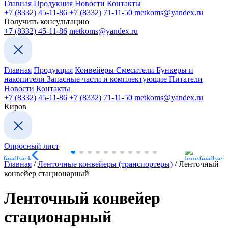
Главная
Продукция
Новости
Контакты
+7 (8332) 45-11-86
+7 (8332) 71-11-50
metkoms@yandex.ru
Получить консультацию
+7 (8332) 45-11-86
metkoms@yandex.ru
Главная
Продукция
Конвейеры
Смесители
Бункеры и
накопители
Запасные части и комплектующие
Питатели
Новости
Контакты
+7 (8332) 45-11-86
+7 (8332) 71-11-50
metkoms@yandex.ru
Киров
Опросный лист
Главная
/
Ленточные конвейеры (транспортеры)
/
Ленточный
конвейер стационарный
Ленточный конвейер
стационарный