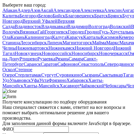
Выберите ваш город:
Абакан
Адлер
Азов
Аксай
Александров
Алексеевка
Алексин
Анга
Калитва
Белгород
Белово
Бийск
Благовещенск
Братск
Брянск
Бугу
Новгород
Верхний Уфалей
Верхняя
Салда
Владивосток
Владикавказ
Владимир
Волгоград
Волжский
В
Волочёк
Вязники
Гай
Георгиевск
Городец
Гродно
Гусь‑Хрустальн
Ола
Казань
Калининград
Калуга
Карасук
Карталы
Касимов
Кемеро
Станица
Лесосибирск
Липецк
Магнитогорск
Майма
Маркс
Махачк
Челны
Нижневартовск
Нижнекамск
Нижний Новгород
Нижний
Тагил
Новокузнецк
Новороссийск
Новосибирск
Новочеркасск
Ом
на-Дону
Ртищево
Рузаевка
Рязань
Самара
Санкт-
Петербург
Саранск
Саратов
Сафоново
Севастополь
Северодвинск
Оскол
Степное
Озеро
Стерлитамак
Сургут
Суровикино
Сызрань
Сыктывкар
Тага
Удэ
Ульяновск
Уфа
Ухта
Фрязино
Хабаровск
Ханты-
Мансийск
Ханты‑Мансийск
Хасавюрт
Чайковский
Чебоксары
Чел
Получите консультацию по подбору оборудования
Наш специалист свяжется с вами, ответит на все вопросы и
поможет выбрать оптимальное решение для вашего
производства.
Для заполнения данной формы включите JavaScript в браузере.
ФИО