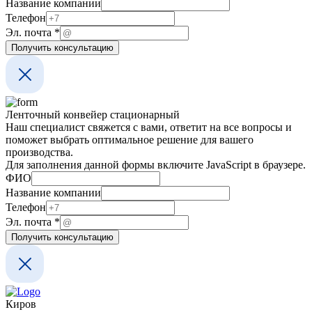
Название компании
Название
Телефон
компании
Эл. почта
*
почта
Получить консультацию
Ленточный конвейер стационарный
Наш специалист свяжется с вами, ответит на все вопросы и
поможет выбрать оптимальное решение для вашего
производства.
Для заполнения данной формы включите JavaScript в браузере.
ФИО
Название компании
компании
Телефон
ФИО
Эл. почта
*
Название
Получить консультацию
Киров