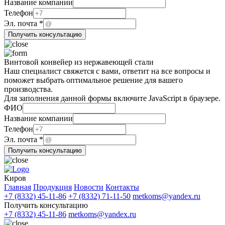
компании
Название компании
Телефон
Телефон
Эл.
Эл. почта
*
Получить консультацию
Винтовой конвейер из нержавеющей стали
Наш специалист свяжется с вами, ответит на все вопросы и
поможет выбрать оптимальное решение для вашего
производства.
Для заполнения данной формы включите JavaScript в браузере.
ФИО
Телефон
Название компании
Эл.
Телефон
Название
Эл. почта
*
Получить консультацию
Киров
Главная
Продукция
Новости
Контакты
+7 (8332) 45-11-86
+7 (8332) 71-11-50
metkoms@yandex.ru
Получить консультацию
+7 (8332) 45-11-86
metkoms@yandex.ru