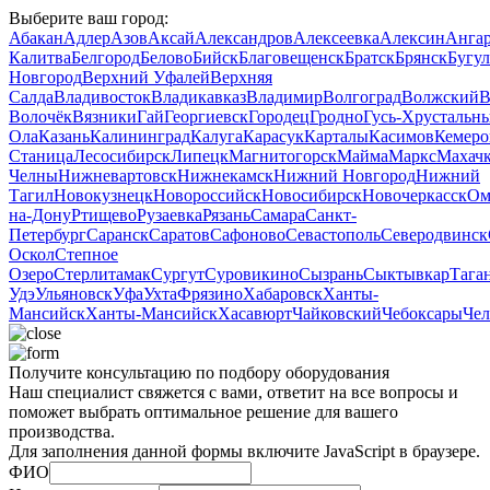
Выберите ваш город:
Абакан
Адлер
Азов
Аксай
Александров
Алексеевка
Алексин
Анга
Калитва
Белгород
Белово
Бийск
Благовещенск
Братск
Брянск
Бугу
Новгород
Верхний Уфалей
Верхняя
Салда
Владивосток
Владикавказ
Владимир
Волгоград
Волжский
В
Волочёк
Вязники
Гай
Георгиевск
Городец
Гродно
Гусь‑Хрустальн
Ола
Казань
Калининград
Калуга
Карасук
Карталы
Касимов
Кемеро
Станица
Лесосибирск
Липецк
Магнитогорск
Майма
Маркс
Махачк
Челны
Нижневартовск
Нижнекамск
Нижний Новгород
Нижний
Тагил
Новокузнецк
Новороссийск
Новосибирск
Новочеркасск
Ом
на-Дону
Ртищево
Рузаевка
Рязань
Самара
Санкт-
Петербург
Саранск
Саратов
Сафоново
Севастополь
Северодвинск
Оскол
Степное
Озеро
Стерлитамак
Сургут
Суровикино
Сызрань
Сыктывкар
Тага
Удэ
Ульяновск
Уфа
Ухта
Фрязино
Хабаровск
Ханты-
Мансийск
Ханты‑Мансийск
Хасавюрт
Чайковский
Чебоксары
Чел
Получите консультацию по подбору оборудования
Наш специалист свяжется с вами, ответит на все вопросы и
поможет выбрать оптимальное решение для вашего
производства.
Для заполнения данной формы включите JavaScript в браузере.
ФИО