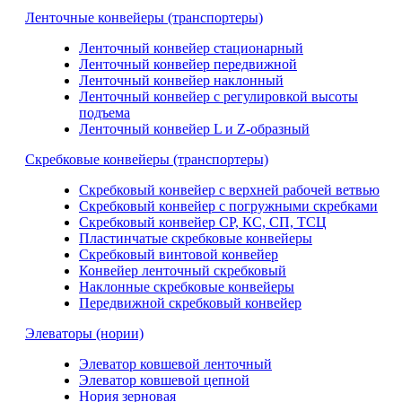
Ленточные конвейеры (транспортеры)
Ленточный конвейер стационарный
Ленточный конвейер передвижной
Ленточный конвейер наклонный
Ленточный конвейер с регулировкой высоты
подъема
Ленточный конвейер L и Z-образный
Скребковые конвейеры (транспортеры)
Скребковый конвейер с верхней рабочей ветвью
Скребковый конвейер с погружными скребками
Скребковый конвейер СР, КС, СП, ТСЦ
Пластинчатые скребковые конвейеры
Скребковый винтовой конвейер
Конвейер ленточный скребковый
Наклонные скребковые конвейеры
Передвижной скребковый конвейер
Элеваторы (нории)
Элеватор ковшевой ленточный
Элеватор ковшевой цепной
Нория зерновая