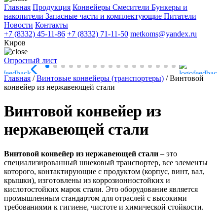
Главная
Продукция
Конвейеры
Смесители
Бункеры и
накопители
Запасные части и комплектующие
Питатели
Новости
Контакты
+7 (8332) 45-11-86
+7 (8332) 71-11-50
metkoms@yandex.ru
Киров
Опросный лист
Главная
/
Винтовые конвейеры (транспортеры)
/
Винтовой
конвейер из нержавеющей стали
Винтовой конвейер из
нержавеющей стали
Винтовой конвейер из нержавеющей стали
– это
специализированный шнековый транспортер, все элементы
которого, контактирующие с продуктом (корпус, винт, вал,
крышки), изготовлены из коррозионностойких и
кислотостойких марок стали. Это оборудование является
промышленным стандартом для отраслей с высокими
требованиями к гигиене, чистоте и химической стойкости.