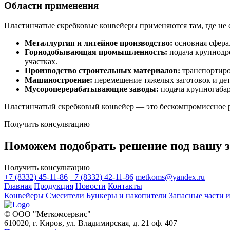
Области применения
Пластинчатые скребковые конвейеры применяются там, где не
Металлургия и литейное производство:
основная сфера
Горнодобывающая промышленность:
подача крупнодро
участках.
Производство строительных материалов:
транспортиро
Машиностроение:
перемещение тяжелых заготовок и дет
Мусороперерабатывающие заводы:
подача крупногабар
Пластинчатый скребковый конвейер — это бескомпромиссное р
Получить консультацию
Поможем подобрать решение под вашу з
Получить консультацию
+7 (8332) 45-11-86
+7 (8332) 42-11-86
metkoms@yandex.ru
Главная
Продукция
Новости
Контакты
Конвейеры
Смесители
Бункеры и накопители
Запасные части
© ООО "Меткомсервис"
610020, г. Киров, ул. Владимирская, д. 21 оф. 407