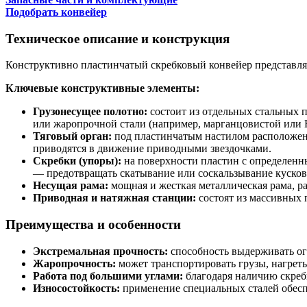
Подобрать конвейер
Техническое описание и конструкция
Конструктивно пластинчатый скребковый конвейер представляе
Ключевые конструктивные элементы:
Грузонесущее полотно:
состоит из отдельных стальных 
или жаропрочной стали (например, марганцовистой или H
Тяговый орган:
под пластинчатым настилом расположены
приводятся в движение приводными звездочками.
Скребки (упоры):
на поверхности пластин с определенн
— предотвращать скатывание или соскальзывание кусково
Несущая рама:
мощная и жесткая металлическая рама, ра
Приводная и натяжная станции:
состоят из массивных 
Преимущества и особенности
Экстремальная прочность:
способность выдерживать ог
Жаропрочность:
может транспортировать грузы, нагреты
Работа под большими углами:
благодаря наличию скребк
Износостойкость:
применение специальных сталей обесп