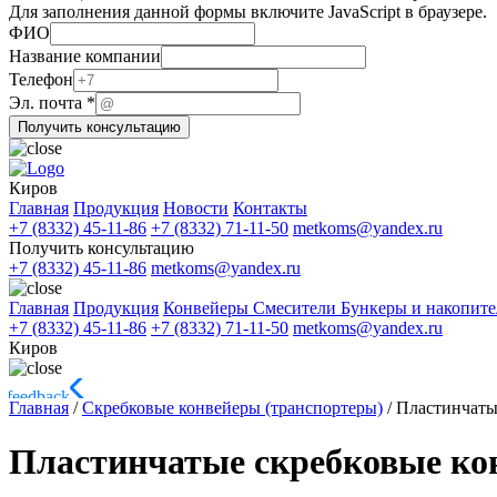
Для заполнения данной формы включите JavaScript в браузере.
ФИО
Название компании
Эл.
Телефон
ФИО
Эл. почта
*
ФИО
Получить консультацию
Киров
Главная
Продукция
Новости
Контакты
+7 (8332) 45-11-86
+7 (8332) 71-11-50
metkoms@yandex.ru
Получить консультацию
+7 (8332) 45-11-86
metkoms@yandex.ru
Главная
Продукция
Конвейеры
Смесители
Бункеры и накопит
+7 (8332) 45-11-86
+7 (8332) 71-11-50
metkoms@yandex.ru
Киров
Главная
/
Скребковые конвейеры (транспортеры)
/
Пластинчаты
Пластинчатые скребковые ко