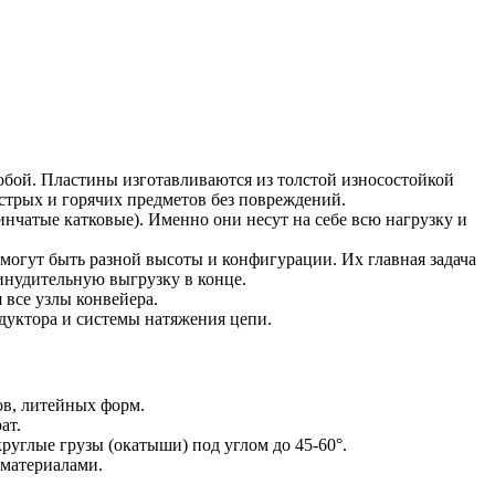
обой. Пластины изготавливаются из толстой износостойкой
стрых и горячих предметов без повреждений.
чатые катковые). Именно они несут на себе всю нагрузку и
огут быть разной высоты и конфигурации. Их главная задача
инудительную выгрузку в конце.
 все узлы конвейера.
дуктора и системы натяжения цепи.
ов, литейных форм.
ат.
углые грузы (окатыши) под углом до 45-60°.
 материалами.