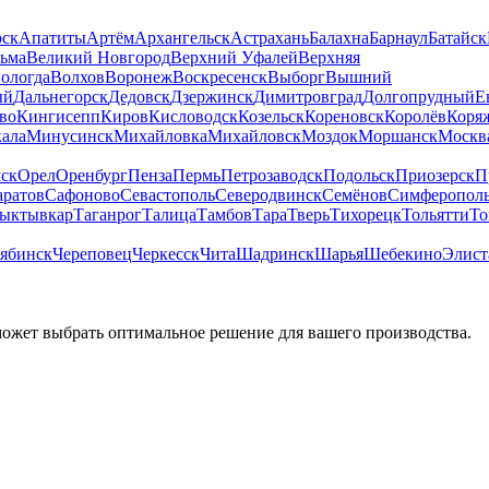
рск
Апатиты
Артём
Архангельск
Астрахань
Балахна
Барнаул
Батайск
льма
Великий Новгород
Верхний Уфалей
Верхняя
ологда
Волхов
Воронеж
Воскресенск
Выборг
Вышний
ый
Дальнегорск
Дедовск
Дзержинск
Димитровград
Долгопрудный
Е
во
Кингисепп
Киров
Кисловодск
Козельск
Кореновск
Королёв
Коря
ала
Минусинск
Михайловка
Михайловск
Моздок
Моршанск
Москв
ск
Орел
Оренбург
Пенза
Пермь
Петрозаводск
Подольск
Приозерск
П
аратов
Сафоново
Севастополь
Северодвинск
Семёнов
Симферопол
ыктывкар
Таганрог
Талица
Тамбов
Тара
Тверь
Тихорецк
Тольятти
То
ябинск
Череповец
Черкесск
Чита
Шадринск
Шарья
Шебекино
Элист
может выбрать оптимальное решение для вашего производства.