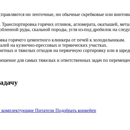
 справляются ни ленточные, ни обычные скребковые или винтов
. Транспортировка горячих отливок, агломерата, окатышей, мет
бленной руды, скальной породы, угля из-под дробилок на след
вка горячего цементного клинкера от печей к холодильникам.
алей на кузнечно-прессовых и термических участках.
итных и тяжелых отходов на первичную сортировку или в шред
ешение для самых тяжелых и ответственных задач по перемещен
адачу
 и комплектующие
Питатели
Подобрать конвейер