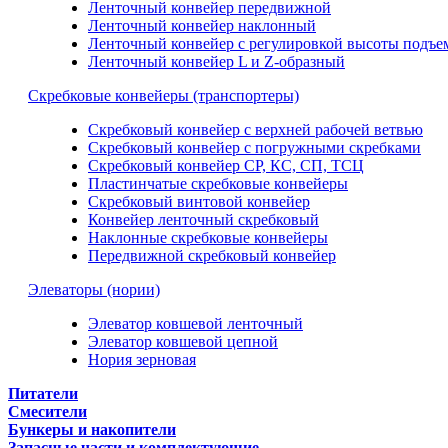
Ленточный конвейер передвижной
Ленточный конвейер наклонный
Ленточный конвейер с регулировкой высоты подъе
Ленточный конвейер L и Z-образный
Скребковые конвейеры (транспортеры)
Скребковый конвейер с верхней рабочей ветвью
Скребковый конвейер с погружными скребками
Скребковый конвейер СР, КС, СП, ТСЦ
Пластинчатые скребковые конвейеры
Скребковый винтовой конвейер
Конвейер ленточный скребковый
Наклонные скребковые конвейеры
Передвижной скребковый конвейер
Элеваторы (нории)
Элеватор ковшевой ленточный
Элеватор ковшевой цепной
Нория зерновая
Питатели
Смесители
Бункеры и накопители
Запасные части и комплектующие