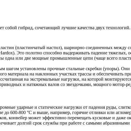
т собой гибрид, сочетающий лучшие качества двух технологий.
пластин (пластинчатый настил), шарнирно соединенных между с
ardox). Это полотно способно выдерживать падение тяжелых, о
 одна или две мощные промышленные цепи (чаще всего пластин
ым шагом установлены прочные стальные скребки (упоры). Они м
го материала на наклонных участках трассы и обеспечивать пр
ссчитанная на экстремальные нагрузки, на которой монтируются
приводных и натяжных валов со звездочками, мощного мотор-ре
ромные ударные и статические нагрузки от падения руды, слитк
е до 600-800 °C и выше, например, горячие отливки или агломер
ов, конвейер может эффективно перемещать кусковые и даже окр
ечивает долгий срок службы при работе с самыми абразивными