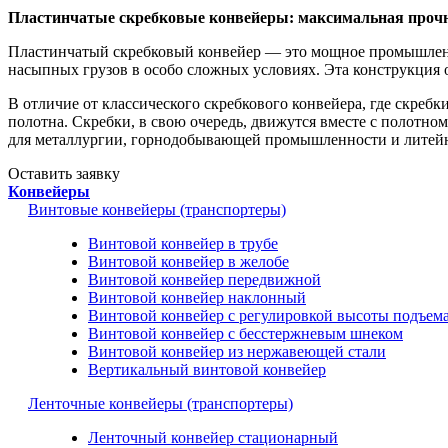
Пластинчатые скребковые конвейеры: максимальная прочн
Пластинчатый скребковый конвейер — это мощное промышленно
насыпных грузов в особо сложных условиях. Эта конструкция о
В отличие от классического скребкового конвейера, где скреб
полотна. Скребки, в свою очередь, движутся вместе с полотном
для металлургии, горнодобывающей промышленности и литейных
Оставить заявку
Конвейеры
Винтовые конвейеры (транспортеры)
Винтовой конвейер в трубе
Винтовой конвейер в желобе
Винтовой конвейер передвижной
Винтовой конвейер наклонный
Винтовой конвейер с регулировкой высоты подъем
Винтовой конвейер с бесстержневым шнеком
Винтовой конвейер из нержавеющей стали
Вертикальный винтовой конвейер
Ленточные конвейеры (транспортеры)
Ленточный конвейер стационарный