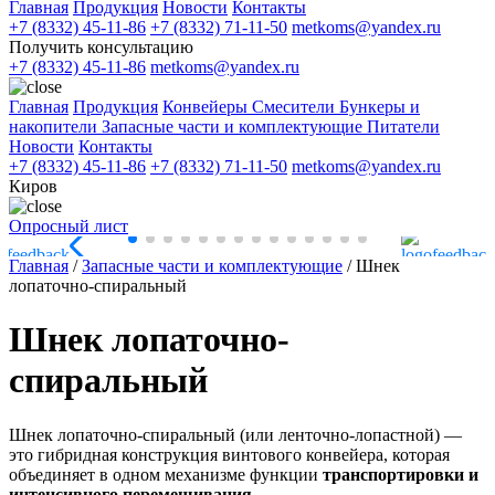
Главная
Продукция
Новости
Контакты
+7 (8332) 45-11-86
+7 (8332) 71-11-50
metkoms@yandex.ru
Получить консультацию
+7 (8332) 45-11-86
metkoms@yandex.ru
Главная
Продукция
Конвейеры
Смесители
Бункеры и
накопители
Запасные части и комплектующие
Питатели
Новости
Контакты
+7 (8332) 45-11-86
+7 (8332) 71-11-50
metkoms@yandex.ru
Киров
Опросный лист
Главная
/
Запасные части и комплектующие
/
Шнек
лопаточно-спиральный
Шнек лопаточно-
спиральный
Шнек лопаточно-спиральный (или ленточно-лопастной) —
это гибридная конструкция винтового конвейера, которая
объединяет в одном механизме функции
транспортировки и
интенсивного перемешивания
.