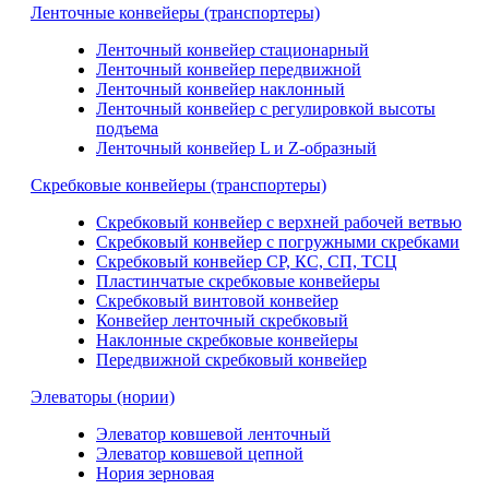
Ленточные конвейеры (транспортеры)
Ленточный конвейер стационарный
Ленточный конвейер передвижной
Ленточный конвейер наклонный
Ленточный конвейер с регулировкой высоты
подъема
Ленточный конвейер L и Z-образный
Скребковые конвейеры (транспортеры)
Скребковый конвейер с верхней рабочей ветвью
Скребковый конвейер с погружными скребками
Скребковый конвейер СР, КС, СП, ТСЦ
Пластинчатые скребковые конвейеры
Скребковый винтовой конвейер
Конвейер ленточный скребковый
Наклонные скребковые конвейеры
Передвижной скребковый конвейер
Элеваторы (нории)
Элеватор ковшевой ленточный
Элеватор ковшевой цепной
Нория зерновая