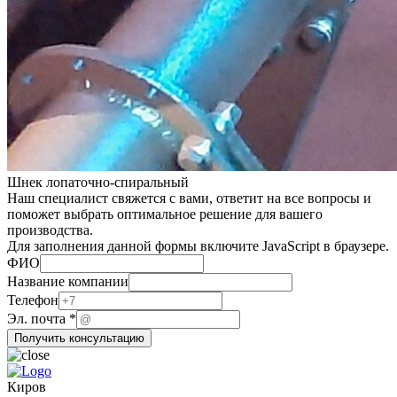
Шнек лопаточно-спиральный
Наш специалист свяжется с вами, ответит на все вопросы и
поможет выбрать оптимальное решение для вашего
производства.
Для заполнения данной формы включите JavaScript в браузере.
почта
ФИО
Телефон
Название компании
Название
Телефон
Эл. почта
*
Получить консультацию
Киров