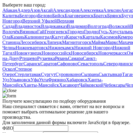
Выберите ваш город:
Абакан
Адлер
Азов
Аксай
Александров
Алексеевка
Алексин
Анга
Калитва
Белгород
Белово
Бийск
Благовещенск
Братск
Брянск
Бугу
Новгород
Верхний Уфалей
Верхняя
Салда
Владивосток
Владикавказ
Владимир
Волгоград
Волжский
В
Волочёк
Вязники
Гай
Георгиевск
Городец
Гродно
Гусь‑Хрустальн
Ола
Казань
Калининград
Калуга
Карасук
Карталы
Касимов
Кемеро
Станица
Лесосибирск
Липецк
Магнитогорск
Майма
Маркс
Махачк
Челны
Нижневартовск
Нижнекамск
Нижний Новгород
Нижний
Тагил
Новокузнецк
Новороссийск
Новосибирск
Новочеркасск
Ом
на-Дону
Ртищево
Рузаевка
Рязань
Самара
Санкт-
Петербург
Саранск
Саратов
Сафоново
Севастополь
Северодвинск
Оскол
Степное
Озеро
Стерлитамак
Сургут
Суровикино
Сызрань
Сыктывкар
Тага
Удэ
Ульяновск
Уфа
Ухта
Фрязино
Хабаровск
Ханты-
Мансийск
Ханты‑Мансийск
Хасавюрт
Чайковский
Чебоксары
Чел
Получите консультацию по подбору оборудования
Наш специалист свяжется с вами, ответит на все вопросы и
поможет выбрать оптимальное решение для вашего
производства.
Для заполнения данной формы включите JavaScript в браузере.
ФИО